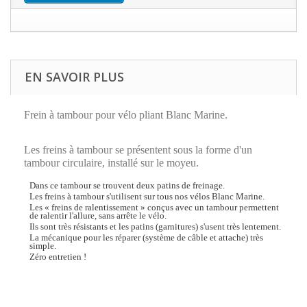
EN SAVOIR PLUS
Frein à tambour pour vélo pliant Blanc Marine.
Les freins à tambour se présentent sous la forme d'un
tambour circulaire, installé sur le moyeu.
Dans ce tambour se trouvent deux patins de freinage.
Les freins à tambour s'utilisent sur tous nos vélos Blanc Marine.
Les « freins de ralentissement » conçus avec un tambour permettent
de ralentir l'allure, sans arrête le vélo.
Ils sont très résistants et les patins (garnitures) s'usent très lentement.
La mécanique pour les réparer (système de câble et attache) très
simple.
Zéro entretien !