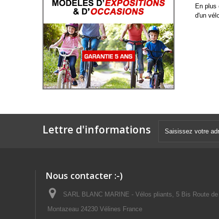
En plus 
d'un vél
Lettre d'informations
Nous contacter :-)
SARL BLANC MARINE - Vélos pliants, 5 Bis Route de
Montazeau 24230 Vélines France