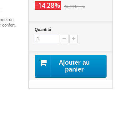
-14.28%
42,14 €
TTC
O
rmet un
 confort.
Quantité
Ajouter au
panier