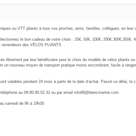
lectriques ou VTT pliants à tous vos proches, amis, familles, collègues, e
ctionnez le bon cadeau de votre choix : 25€, 50€, 100
€,
200€,300
€
,
350
€
, 
s les revendeurs des VÉLOS PLIANTS .
brement par leur bénéficiaire pour le choix du modèle de vélos pliants ou a
ir un nouveau moyen de transport pratique moins encombrant, facile à ranger et
valables pendant 24 mois à partir de la date d’achat. Passé ce délai, la cart
r téléphone au 09.80.80.02.32 ou par email info08@blancmarine.com
i au samedi de 9h à 19h30.