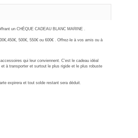
n leur offrant un CHÈQUE CADEAU BLANC MARINE .
40
0
€,
450
€,
500
€
, 550
€
ou 600
€
. Offrez-le à vos amis ou à
ccessoires qui leur conviennent. C’est le cadeau idéal
 à transporter et surtout le plus rigide et le plus robuste
e expirera et tout solde restant sera déduit.