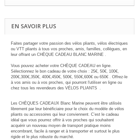
EN SAVOIR PLUS
Faites partager votre passion des vélos pliants, vélos électriques
ou VTT pliants à tous vos proches, amis, familles, collègues, en
leur offrant un CHÈQUE CADEAU BLANC MARINE .
Vous pouvez acheter votre CHÈQUE CADEAU en ligne.
Sélectionnez le bon cadeau de votre choix : 25€, 50€, 100
€,
200€,300
€
,
350
€
, 40
0
€,
450
€,
500
€
, 550
€,
600
€
ou 650
€
. Offrez-le
à vos amis ou à vos proches, qui pourront l'utiliser en ligne ou
chez tous les revendeurs des VÉLOS PLIANTS .
Les CHÈQUES CADEAUX Blanc Marine peuvent être utilisés
librement par leur bénéficiaire pour le choix du modèle de vélos
pliants ou accessoires qui leur conviennent. C’est le cadeau
idéal que vous pourrez offrir à vos proches qui souhaitent
acquérir un nouveau moyen de transport pratique moins
encombrant, facile à ranger et à transporter et surtout le plus
rigide et le plus robuste du marché.