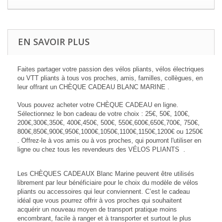
EN SAVOIR PLUS
Faites partager votre passion des vélos pliants, vélos électriques
ou VTT pliants à tous vos proches, amis, familles, collègues, en
leur offrant un CHÈQUE CADEAU BLANC MARINE .
Vous pouvez acheter votre CHÈQUE CADEAU en ligne.
Sélectionnez le bon cadeau de votre choix : 25€, 50€, 100
€,
200€,300
€
,
350
€
, 40
0
€,
450
€,
500
€
, 550
€,
600
€,
650
€,
700
€,
750
€,
800
€
,
850
€,
900
€
,
950
€,1000€
,
1050
€,
1100
€,
1150
€,
1200
€
ou 1250
€
. Offrez-le à vos amis ou à vos proches, qui pourront l'utiliser en
ligne ou chez tous les revendeurs des VÉLOS PLIANTS .
Les CHÈQUES CADEAUX Blanc Marine peuvent être utilisés
librement par leur bénéficiaire pour le choix du modèle de vélos
pliants ou accessoires qui leur conviennent. C’est le cadeau
idéal que vous pourrez offrir à vos proches qui souhaitent
acquérir un nouveau moyen de transport pratique moins
encombrant, facile à ranger et à transporter et surtout le plus